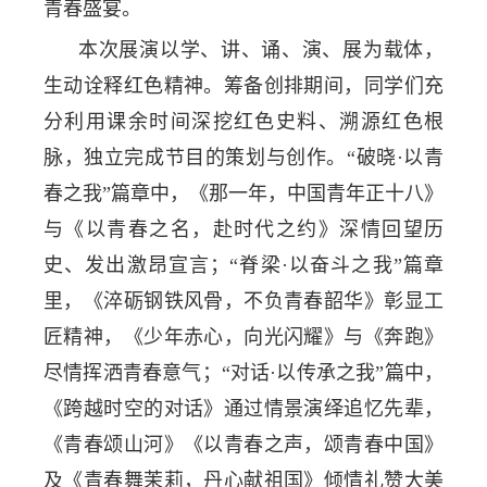
青春盛宴。
本次展演以学、讲、诵、演、展为载体，
生动诠释红色精神。筹备创排期间，同学们充
分利用课余时间深挖红色史料、溯源红色根
脉，独立完成节目的策划与创作。“破晓·以青
春之我”篇章中，《那一年，中国青年正十八》
与《以青春之名，赴时代之约》深情回望历
史、发出激昂宣言；“脊梁·以奋斗之我”篇章
里，《淬砺钢铁风骨，不负青春韶华》彰显工
匠精神，《少年赤心，向光闪耀》与《奔跑》
尽情挥洒青春意气；“对话·以传承之我”篇中，
《跨越时空的对话》通过情景演绎追忆先辈，
《青春颂山河》《以青春之声，颂青春中国》
及《青春舞茉莉，丹心献祖国》倾情礼赞大美