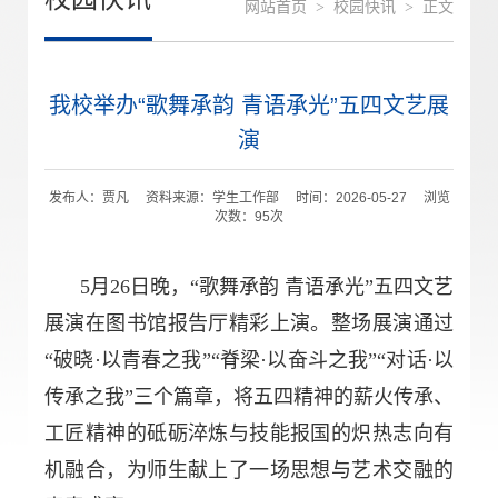
网站首页
>
校园快讯
>
正文
我校举办“歌舞承韵 青语承光”五四文艺展
演
发布人：贾凡 资料来源：学生工作部 时间：2026-05-27 浏览
次数：
95
次
5月26日晚，“歌舞承韵 青语承光”五四文艺
展演在图书馆报告厅精彩上演。整场展演通过
“破晓·以青春之我”“脊梁·以奋斗之我”“对话·以
传承之我”三个篇章，将五四精神的薪火传承、
工匠精神的砥砺淬炼与技能报国的炽热志向有
机融合，为师生献上了一场思想与艺术交融的