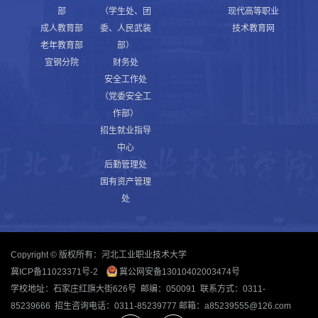
部
（学生处、团
现代高等职业
成人教育部
委、人民武装
技术教育网
老年教育部
部）
宣钢分院
财务处
安全工作处
（党委安全工
作部）
招生就业指导
中心
后勤管理处
国有资产管理
处
Copyright © 版权所有：河北工业职业技术大学
冀ICP备11023371号-2
冀公网安备13010402003474号
学校地址：石家庄红旗大街626号 邮编：050091 联系方式：0311-
85239666 招生咨询电话：0311-85239777 邮箱：a85239555@126.com